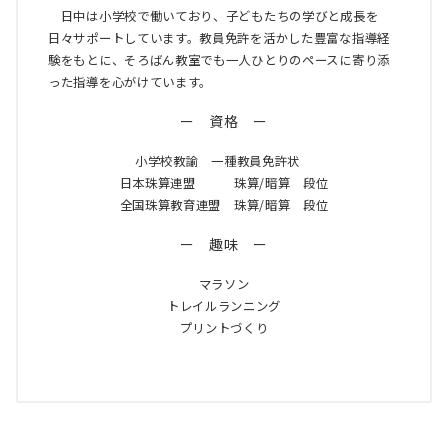
日中は小学校で働いており、子どもたちの学びと成長を
日々サポートしています。教員免許を活かした豊富な指導経
験をもとに、そろばん教室でも一人ひとりのペースに寄り添
った指導を心がけています。
ー 資格 ー
小学校教諭 一種教員免許状
日本珠算連盟 珠算/暗算 段位
全国珠算教育連盟 珠算/暗算 段位
ー 趣味 ー
マラソン
トレイルランニング
プリントづくり